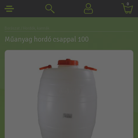
0
Borászat
/ Hordók, kannák
Műanyag hordó csappal 100