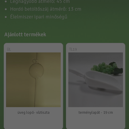
Legnagyobb átmérő: 45 cm
Hordó betöltőszáj átmérő: 13 cm
Élelmiszer ipari minőségű
Ajánlott termékek
ÜL
TL19
üveg lopó- víztiszta
terménylapát - 19 cm