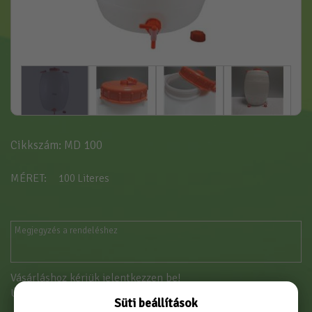
Cikkszám: MD 100
MÉRET
100 Literes
Vásárláshoz kérjük jelentkezzen be!
Új partnerként
itt tud regisztrálni
Süti beállítások