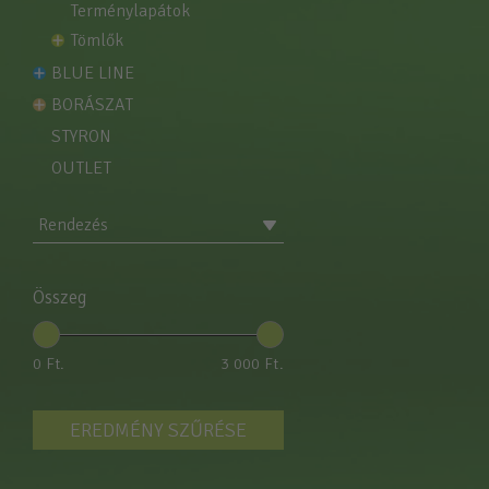
terménylapátok
tömlők
BLUE LINE
BORÁSZAT
STYRON
OUTLET
Rendezés
Összeg
0 Ft.
3 000 Ft.
EREDMÉNY SZŰRÉSE