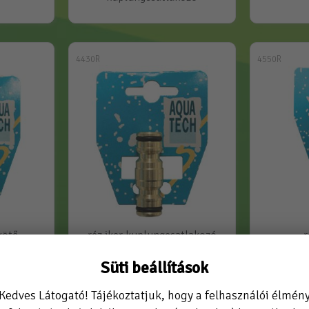
4430R
4550R
kötő
réz iker kuplungcsatlakozó
r
kuplu
Süti beállítások
Kedves Látogató! Tájékoztatjuk, hogy a felhasználói élmén