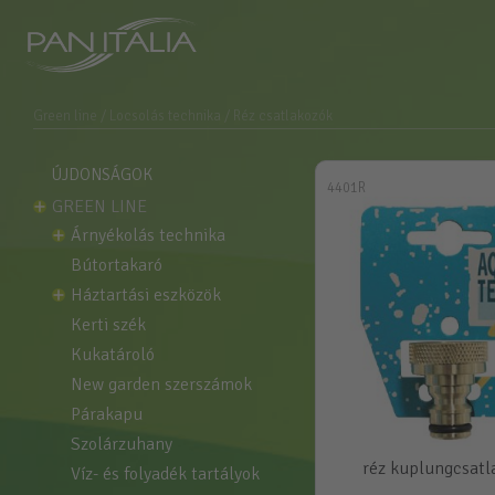
Green line
/ Locsolás technika
/ Réz csatlakozók
ÚJDONSÁGOK
4401R
GREEN LINE
árnyékolás technika
bútortakaró
háztartási eszközök
kerti szék
kukatároló
new garden szerszámok
párakapu
szolárzuhany
réz kuplungcsatl
víz- és folyadék tartályok