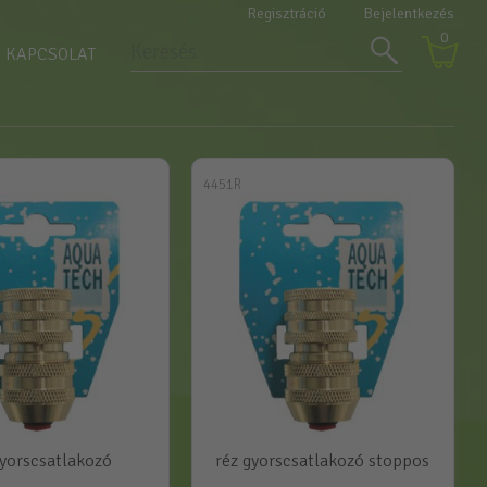
Regisztráció
Bejelentkezés
0
KAPCSOLAT
4451R
gyorscsatlakozó
réz gyorscsatlakozó stoppos