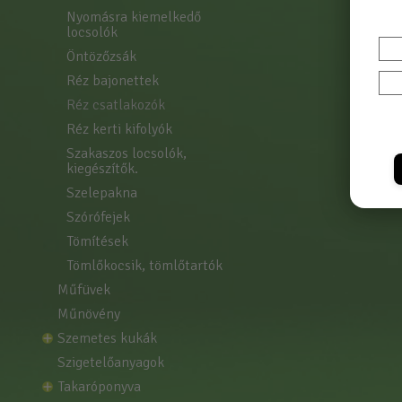
nyomásra kiemelkedő 
locsolók
öntözőzsák
réz bajonettek
réz csatlakozók
réz kerti kifolyók
szakaszos locsolók, 
kiegészítők.
szelepakna
szórófejek
tömítések
tömlőkocsik, tömlőtartók
műfüvek
műnövény
szemetes kukák
szigetelőanyagok
takaróponyva