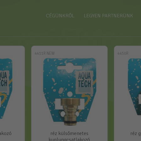
CÉGÜNKRŐL
LEGYEN PARTNERÜNK
4411R NEW
4450R
akozó
réz külsőmenetes
réz 
kuplungcsatlakozó