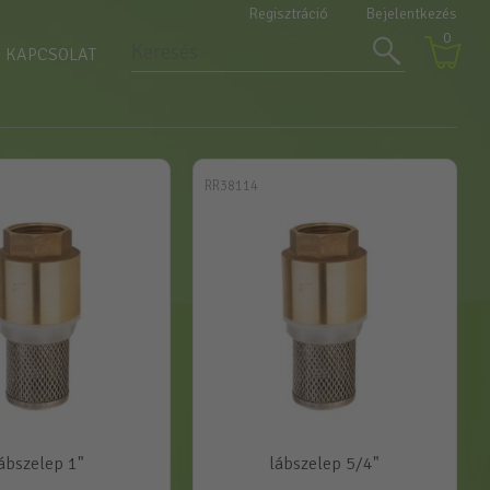
Regisztráció
Bejelentkezés
0
KAPCSOLAT
RR38114
ábszelep 1"
lábszelep 5/4"