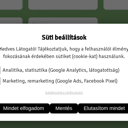
RR381112
Süti beállítások
Kedves Látogató! Tájékoztatjuk, hogy a felhasználói élmén
fokozásának érdekében sütiket (cookie-kat) használunk.
Analitika, statisztika (Google Analytics, látogatottság)
Marketing, remarketing (Google Ads, Facebook Pixel)
Adatkezelési tájékoztató
"
lábszelep 6/4"
Mindet elfogadom
Mentés
Elutasítom mindet