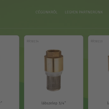
CÉGÜNKRŐL
LEGYEN PARTNERÜNK
RR38134
RR38110
2"
lábszelep 3/4"
l