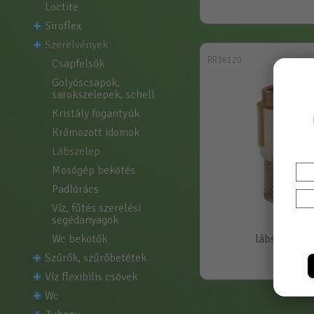
loctite
siroflex
szerelvények
RR38120
csapfelsők
golyóscsapok, 
sarokszelepek, schell
kristály fogantyúk
krómozott idomok
lábszelep
mosógép bekötés
padlórács
víz, fűtés szerelési 
segédanyagok
lábszelep 2
wc bekötők
szűrők, szűrőbetétek
víz flexibilis csövek
wc