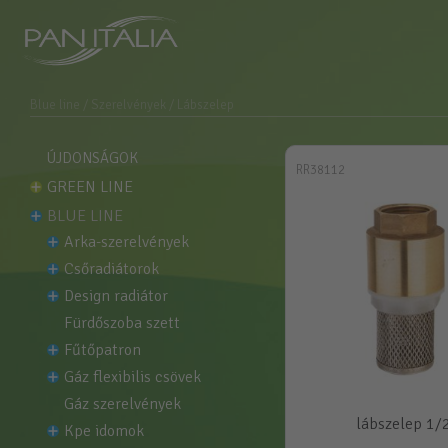
Blue line
/ Szerelvények
/ Lábszelep
ÚJDONSÁGOK
RR38112
GREEN LINE
BLUE LINE
arka-szerelvények
csőradiátorok
design radiátor
fürdőszoba szett
fűtőpatron
gáz flexibilis csövek
gáz szerelvények
lábszelep 1/
kpe idomok