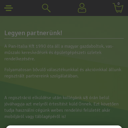
0
Legyen partnerünk!
A Pan-Italia Kft 1990 óta áll a magyar gazdaboltok, vas-
műszaki kereskedések és épületgépészeti üzletek
rendelkezésére.
Folyamatosan bővülő választékunkkal és akcióinkkal állunk
regisztrált partnereink szolgálatában.
A regisztráció elküldése után kollégánk 48 órán belül
jóváhagyja azt melyről értesítést küld Önnek. Ezt követően
tudja használni cégünk webes rendelési felületét akár
mobiljáról vagy táblagépéről is!