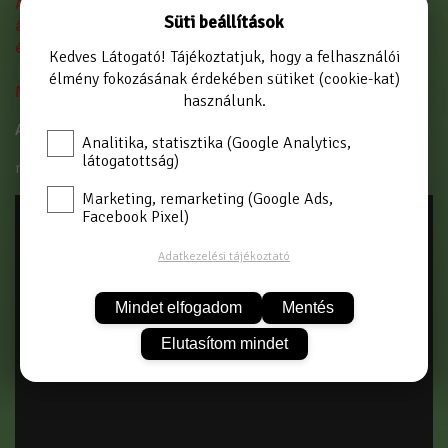
A webáruházban feltüntettet árak nettó nagykereskedelmi
Süti beállítások
árak, amelyek csak és kizárólag viszonteladók részére
érvényesek!
Kedves Látogató! Tájékoztatjuk, hogy a felhasználói
élmény fokozásának érdekében sütiket (cookie-kat)
Minimum rendelési érték: nettó 40.000,- Ft.
használunk.
A vásárlástól már csak a regisztráció választja el.
Analitika, statisztika (Google Analytics,
látogatottság)
regisztráció
Marketing, remarketing (Google Ads,
Facebook Pixel)
Adatkezelési tájékoztató
Mindet elfogadom
Mentés
Elutasítom mindet