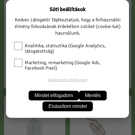
13020
13050
Süti beállítások
Kedves Látogató! Tájékoztatjuk, hogy a felhasználói
élmény fokozásának érdekében sütiket (cookie-kat)
használunk.
Analitika, statisztika (Google Analytics,
látogatottság)
Marketing, remarketing (Google Ads,
Facebook Pixel)
golyós kotyogó
műanyag mini kotyogó
Adatkezelési tájékoztató
Mindet elfogadom
Mentés
13070
ÜVEGKOTYOGÓ
Elutasítom mindet