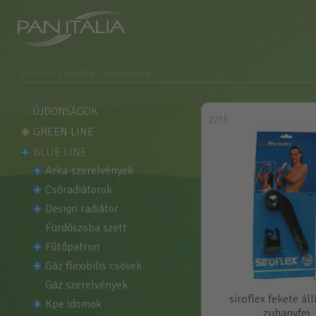
Blue line
/ Siroflex
/ Zuhanyfejek
ÚJDONSÁGOK
2755
GREEN LINE
BLUE LINE
arka-szerelvények
csőradiátorok
design radiátor
fürdőszoba szett
fűtőpatron
gáz flexibilis csövek
gáz szerelvények
siroflex fekete ál
kpe idomok
zuhanyfej