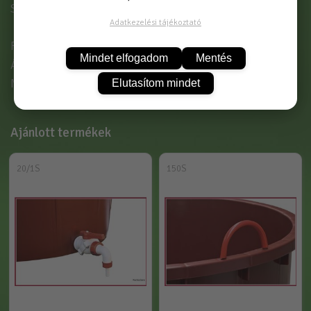
Szüretelő kádak :
Adatkezelési tájékoztató
Folyadéktartalom: 350 Liter
Mindet elfogadom
Mentés
Átmérő : 95 cm
Magasság : 71 cm
Elutasítom mindet
Ajánlott termékek
20/1S
150S