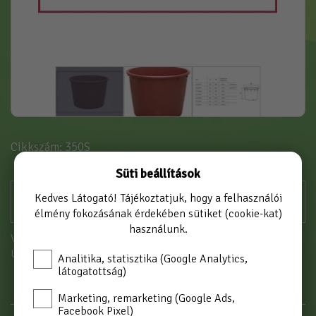
Cikkszám: 350S
Süti beállítások
Kedves Látogató! Tájékoztatjuk, hogy a felhasználói
élmény fokozásának érdekében sütiket (cookie-kat)
használunk.
Vásárláshoz kérjük jelentkezzen be!
Új partnerként
itt tud regisztrálni
Analitika, statisztika (Google Analytics,
látogatottság)
Marketing, remarketing (Google Ads,
Facebook Pixel)