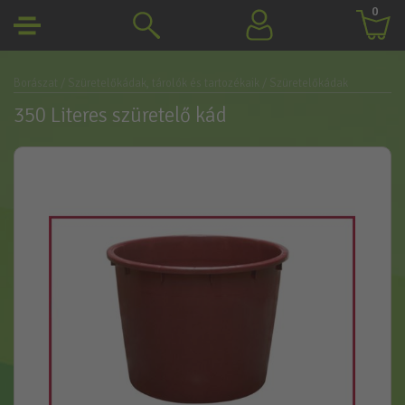
0
Borászat
/ Szüretelőkádak, tárolók és tartozékaik
/ Szüretelőkádak
350 Literes szüretelő kád