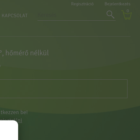
Regisztráció
Bejelentkezés
0
KAPCSOLAT
°, hőmérő nélkül
Ó
ntkezzen be!
egisztrálni