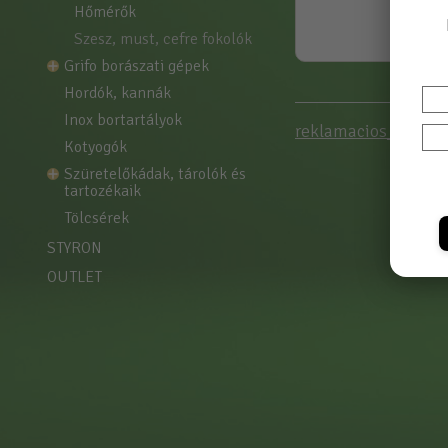
hőmérők
szesz, must, cefre fokolók
grifo borászati gépek
hordók, kannák
inox bortartályok
reklamacios_jegyzok
kotyogók
szüretelőkádak, tárolók és 
tartozékaik
tölcsérek
STYRON
OUTLET