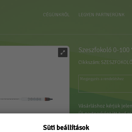
CÉGÜNKRŐL
LEGYEN PARTNERÜNK
Szeszfokoló 0-100 
Cikkszám: SZESZFOKOL
Vásárláshoz kérjük jele
Új partnerként
itt tud r
Süti beállítások