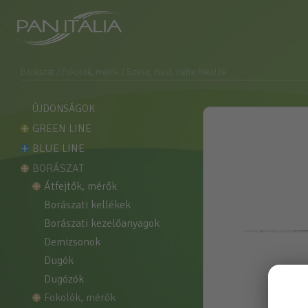
Borászat
/ Fokolók, mérők
/ Szesz, must, cefre fokolók
ÚJDONSÁGOK
GREEN LINE
BLUE LINE
BORÁSZAT
átfejtők, mérők
borászati kellékek
borászati kezelőanyagok
demizsonok
dugók
dugózók
fokolók, mérők