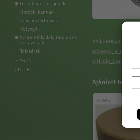
grifo borászati gépek
hordók, kannák
inox bortartályok
kotyogók
szüretelőkádak, tárolók és 
54 Literes,olasz, m
tartozékaik
elokerul_a_demizso
tölcsérek
STYRON
articolo_damigiana
OUTLET
Ajánlott termék
18060G