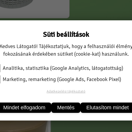
Süti beállítások
inőségi demizsonok.
Kedves Látogató! Tájékoztatjuk, hogy a felhasználói élmén
n.pdf
fokozásának érdekében sütiket (cookie-kat) használunk.
_54lt_gr_6200.pdf
Analitika, statisztika (Google Analytics, látogatottság)
ek
Marketing, remarketing (Google Ads, Facebook Pixel)
Adatkezelési tájékoztató
Mindet elfogadom
Mentés
Elutasítom mindet