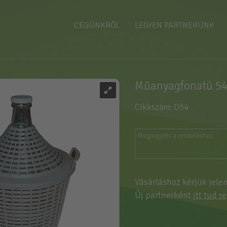
CÉGÜNKRŐL
LEGYEN PARTNERÜNK
Műanyagfonatú 54 
Cikkszám: D54
Vásárláshoz kérjük jele
Új partnerként
itt tud r