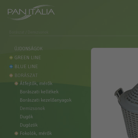
Borászat
/ Demizsonok
ÚJDONSÁGOK
GREEN LINE
BLUE LINE
BORÁSZAT
átfejtők, mérők
borászati kellékek
borászati kezelőanyagok
demizsonok
dugók
dugózók
fokolók, mérők