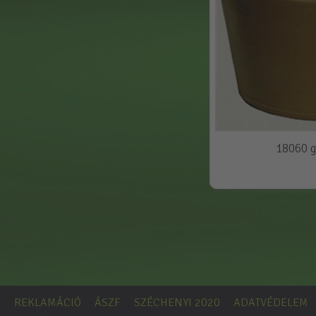
18060 
REKLAMÁCIÓ
ÁSZF
SZÉCHENYI 2020
ADATVÉDELEM