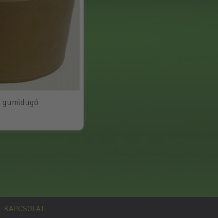
g gumidugó
KAPCSOLAT