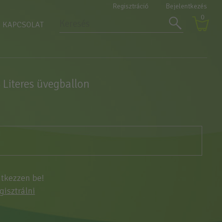
Regisztráció
Bejelentkezés
0
KAPCSOLAT
Literes üvegballon
ntkezzen be!
egisztrálni