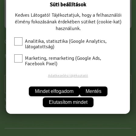
Süti beállítások
Kedves Látogató! Tájékoztatjuk, hogy a felhasználói
élmény fokozásának érdekében sütiket (cookie-kat)
használunk.
Analitika, statisztika (Google Analytics,
Cikkszám: 1607/K
látogatottság)
MÉRET
150 cm
Marketing, remarketing (Google Ads,
Facebook Pixel)
Adatkezelési tájékoztató
Mindet elfogadom
Mentés
Vásárláshoz kérjük jelentkezzen be!
Elutasítom mindet
Új partnerként
itt tud regisztrálni