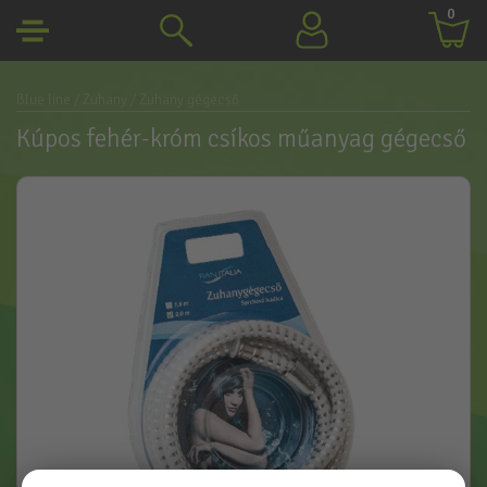
0
Blue line
/ Zuhany
/ Zuhany gégecső
Kúpos fehér-króm csíkos műanyag gégecső