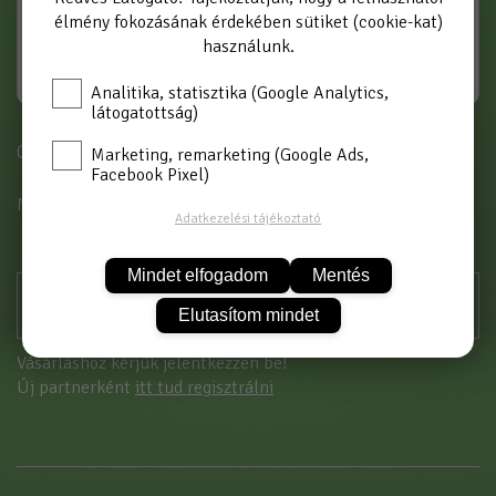
élmény fokozásának érdekében sütiket (cookie-kat)
használunk.
Analitika, statisztika (Google Analytics,
látogatottság)
Cikkszám: BB80 3/8*1/2
Marketing, remarketing (Google Ads,
Facebook Pixel)
MÉRET
80 cm
Adatkezelési tájékoztató
Mindet elfogadom
Mentés
Elutasítom mindet
Vásárláshoz kérjük jelentkezzen be!
Új partnerként
itt tud regisztrálni