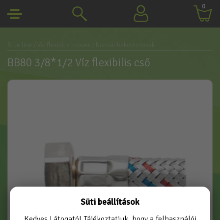
0
Blue line
/ Víz flexibilis csövek
/ Normál bekötőcsövek
BB80 3/8*1/2 Víz flexibilis cső
Süti beállítások
Kedves Látogató! Tájékoztatjuk, hogy a felhasználói