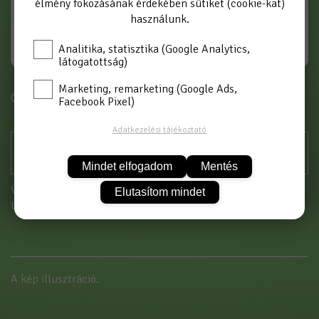
élmény fokozásának érdekében sütiket (cookie-kat)
használunk.
Analitika, statisztika (Google Analytics,
látogatottság)
Marketing, remarketing (Google Ads,
Cikkszám: INOX CSAP 3/4
Facebook Pixel)
Adatkezelési tájékoztató
Mindet elfogadom
Mentés
Vásárláshoz kérjük jelentkezzen be!
Elutasítom mindet
Új partnerként
itt tud regisztrálni
A kép illusztráció.