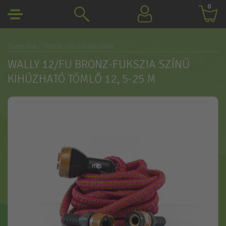
0
Green line
/ Tömlők
/ Kihúzható tömlő
WALLY 12/FU BRONZ-FUKSZIA SZÍNŰ
KIHÚZHATÓ TÖMLŐ 12, 5-25 M