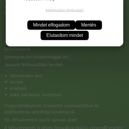
Vásárláshoz kérjük jelentkezzen be!
Adatkezelési tájékoztató
Új partnerként
itt tud regisztrálni
Mindet elfogadom
Mentés
Elutasítom mindet
Ultraerős, ultra könnyű és ultrakompakt nyújtható
locsolótömlő.
Szennytaszító tulajdonsággal bír.
Javasolt felhasználási terület:
veteményes kert
kertek
erkélyek
autó, lakókocsi, kerépkpár
Csapcsatlakozóval, összekötő csatlakozókkal és
többfunkciós szórófejjelrendelkezik
Kb. kétszeresére nyúlik nyomás alatt
A kétszeresénél is képes hosszabra nyúlni, elegendő enyhén