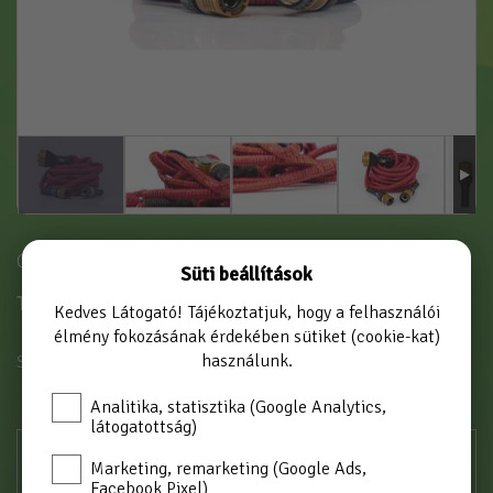
Cikkszám: WALLY 12/FU
Süti beállítások
Termék videó
Kedves Látogató! Tájékoztatjuk, hogy a felhasználói
élmény fokozásának érdekében sütiket (cookie-kat)
használunk.
SZÍN
ZÖLD-SZÜRKE
Analitika, statisztika (Google Analytics,
látogatottság)
Marketing, remarketing (Google Ads,
Facebook Pixel)