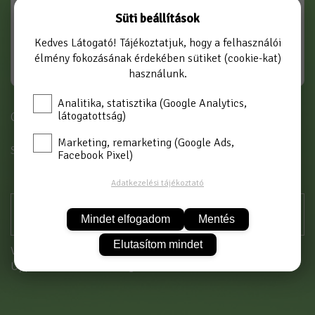
Süti beállítások
Kedves Látogató! Tájékoztatjuk, hogy a felhasználói
élmény fokozásának érdekében sütiket (cookie-kat)
használunk.
Analitika, statisztika (Google Analytics,
látogatottság)
Cikkszám: PL-E 210 4x6
Marketing, remarketing (Google Ads,
SZÍN
EZÜST-BARNA
Facebook Pixel)
Adatkezelési tájékoztató
Mindet elfogadom
Mentés
Elutasítom mindet
Vásárláshoz kérjük jelentkezzen be!
Új partnerként
itt tud regisztrálni