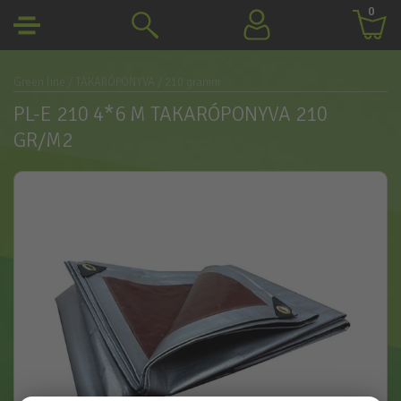
0
Green line
/ TAKARÓPONYVA
/ 210 gramm
PL-E 210 4*6 M TAKARÓPONYVA 210
GR/M2