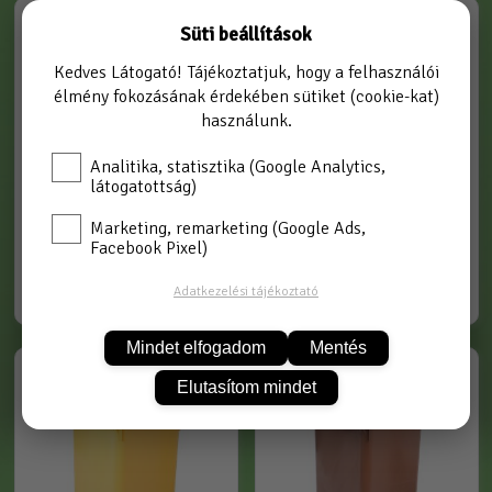
P140120E
P140120B
Süti beállítások
Kedves Látogató! Tájékoztatjuk, hogy a felhasználói
élmény fokozásának érdekében sütiket (cookie-kat)
használunk.
Analitika, statisztika (Google Analytics,
látogatottság)
Marketing, remarketing (Google Ads,
Facebook Pixel)
p140120e zöld kerekes
p140120b kék kerekes szemetes
szemetes szelektív kuka 120 liter
szelektív kuka 120 liter
Adatkezelési tájékoztató
Mindet elfogadom
Mentés
P140120G
P140120M
Elutasítom mindet