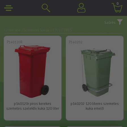
0
Szűrés
Green line
/ Szemetes kukák
/ 120 LITERES
P140120R
P140202
p140120r piros kerekes
p140202 120 literes szemetes
szemetes szelektív kuka 120 liter
kuka emelő