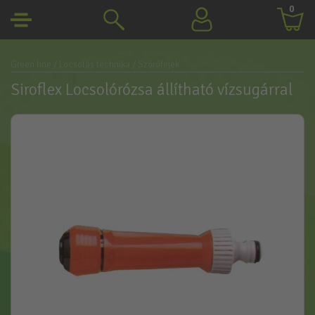
0
Green line
/ Locsolás technika
/ Szórófejek
Siroflex Locsolórózsa állítható vízsugárral