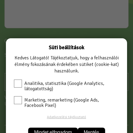
Cikkszám: 4560
Süti beállítások
SZÍN
NARANCSSÁRGA-SZÜRKE
Kedves Látogató! Tájékoztatjuk, hogy a felhasználói
élmény fokozásának érdekében sütiket (cookie-kat)
használunk.
Analitika, statisztika (Google Analytics,
látogatottság)
Vásárláshoz kérjük jelentkezzen be!
Marketing, remarketing (Google Ads,
Új partnerként
itt tud regisztrálni
Facebook Pixel)
Adatkezelési tájékoztató
Mindet elfogadom
Mentés