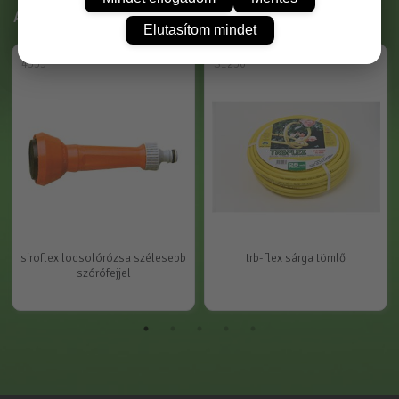
Ajánlott termékek
Elutasítom mindet
4555
S1250
siroflex locsolórózsa szélesebb
trb-flex sárga tömlő
szórófejjel