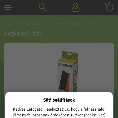
0
Green line
/ Locsolás technika
/ Szakaszos locsolók, kiegészítők.
Autómosó kefe
Süti beállítások
Kedves Látogató! Tájékoztatjuk, hogy a felhasználói
élmény fokozásának érdekében sütiket (cookie-kat)