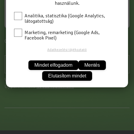
használunk.
Analitika, statisztika (Google Analytics,
látogatottság)
Marketing, remarketing (Google Ads,
Facebook Pixel)
Cikkszám: 4620
Adatkezelési tájékoztató
Mindet elfogadom
Mentés
Elutasítom mindet
Vásárláshoz kérjük jelentkezzen be!
Új partnerként
itt tud regisztrálni