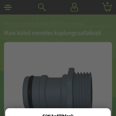
0
Green line
/ Locsolás technika
/ MAXI 1"-os csatlakozók
Maxi külső menetes kuplungcsatlakozó