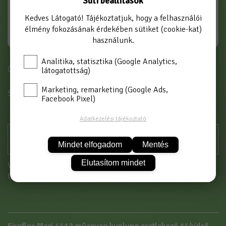
Süti beállítások
Kedves Látogató! Tájékoztatjuk, hogy a felhasználói
élmény fokozásának érdekében sütiket (cookie-kat)
használunk.
Analitika, statisztika (Google Analytics,
Cikkszám: 4412
látogatottság)
Marketing, remarketing (Google Ads,
SZÍN
SZÜRKE
Facebook Pixel)
Adatkezelési tájékoztató
Mindet elfogadom
Mentés
Elutasítom mindet
Vásárláshoz kérjük jelentkezzen be!
Új partnerként
itt tud regisztrálni