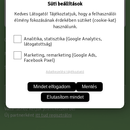
Süti beállítások
Kedves Látogató! Tájékoztatjuk, hogy a felhasználói
élmény fokozásának érdekében sütiket (cookie-kat)
használunk.
Analitika, statisztika (Google Analytics,
Cikkszám: 4457
látogatottság)
MÉRET
1"
Marketing, remarketing (Google Ads,
Facebook Pixel)
SZÍN
SÁRGA-SZÜRKE
Adatkezelési tájékoztató
Mindet elfogadom
Mentés
Elutasítom mindet
Vásárláshoz kérjük jelentkezzen be!
Új partnerként
itt tud regisztrálni