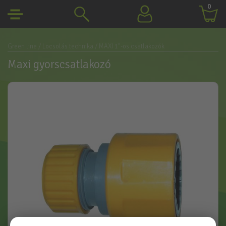
0
Green line
/ Locsolás technika
/ MAXI 1"-os csatlakozók
Maxi gyorscsatlakozó