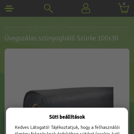
0
Green line
/ Kötözők, Hálók, Fóliák
/ Tekercses és tépőzáras szúnyoghálók
Üvegszálas szúnyogháló Szürke 100x30
Süti beállítások
Kedves Látogató! Tájékoztatjuk, hogy a felhasználói