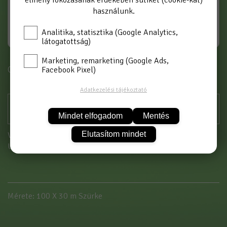
élmény fokozásának érdekében sütiket (cookie-kat)
használunk.
Analitika, statisztika (Google Analytics,
látogatottság)
Marketing, remarketing (Google Ads,
Cikkszám: ÜSZH100/30 SZ
Facebook Pixel)
Adatkezelési tájékoztató
Mindet elfogadom
Mentés
Elutasítom mindet
Vásárláshoz kérjük jelentkezzen be!
Új partnerként
itt tud regisztrálni
Mérete: 100 X 30 m Szürke