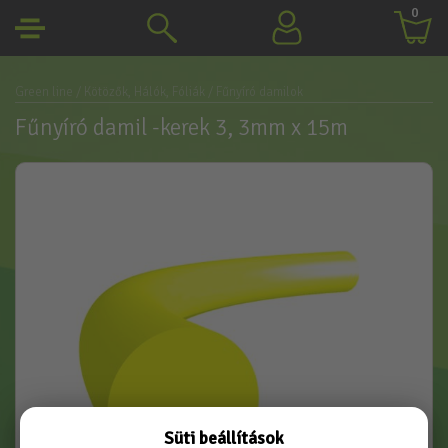
0
Green line
/ Kötözők, Hálók, Fóliák
/ Fűnyíró damilok
Fűnyíró damil -kerek 3, 3mm x 15m
Süti beállítások