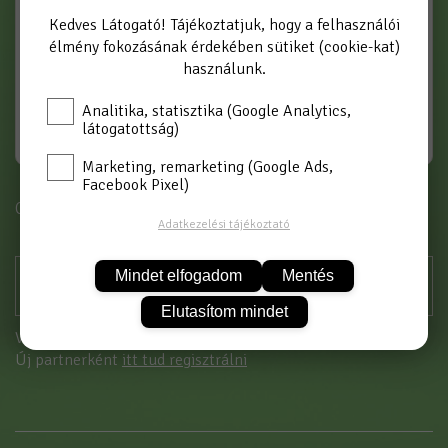
Kedves Látogató! Tájékoztatjuk, hogy a felhasználói
élmény fokozásának érdekében sütiket (cookie-kat)
használunk.
Analitika, statisztika (Google Analytics,
látogatottság)
Marketing, remarketing (Google Ads,
Facebook Pixel)
Cikkszám: FIN033
Adatkezelési tájékoztató
Mindet elfogadom
Mentés
Elutasítom mindet
Vásárláshoz kérjük jelentkezzen be!
Új partnerként
itt tud regisztrálni