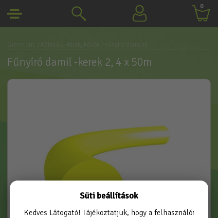
0
Green line
/ Kötözők, Hálók, Fóliák
/ Fűnyíró damilok
Fűnyíró damil -kerek 2, 4 x 50m
Süti beállítások
Kedves Látogató! Tájékoztatjuk, hogy a felhasználói