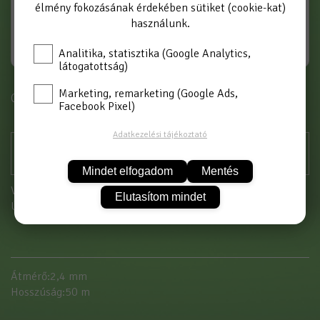
élmény fokozásának érdekében sütiket (cookie-kat)
használunk.
Analitika, statisztika (Google Analytics,
látogatottság)
Marketing, remarketing (Google Ads,
Cikkszám: FIN050
Facebook Pixel)
Adatkezelési tájékoztató
Mindet elfogadom
Mentés
Vásárláshoz kérjük jelentkezzen be!
Elutasítom mindet
Új partnerként
itt tud regisztrálni
Átmérő:2,4 mm
Hosszúság:50 m