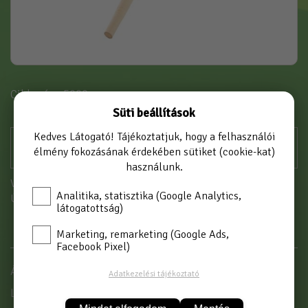
Cikkszám: 5000
Süti beállítások
Kedves Látogató! Tájékoztatjuk, hogy a felhasználói
élmény fokozásának érdekében sütiket (cookie-kat)
használunk.
Vásárláshoz kérjük jelentkezzen be!
Analitika, statisztika (Google Analytics,
Új partnerként
itt tud regisztrálni
látogatottság)
Marketing, remarketing (Google Ads,
Facebook Pixel)
Ásónyél 110 cm
Adatkezelési tájékoztató
Lapátnyél 120 cm