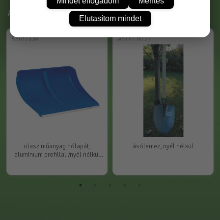
Mindet elfogadom
Mentés
Ajánlott termékek
Elutasítom mindet
5301GDM
ÁSÓLEMEZ/
olasz műanyag hólapát,
ásólemez, nyél nélkül
alumínium profillal /nyél nélkül
(50