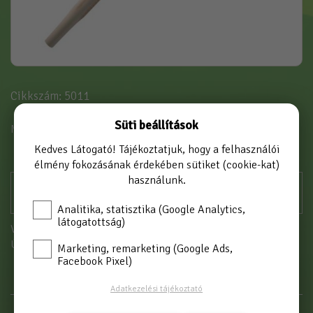
Cikkszám: 5011
Süti beállítások
MÉRET
120 cm
Kedves Látogató! Tájékoztatjuk, hogy a felhasználói
élmény fokozásának érdekében sütiket (cookie-kat)
használunk.
Analitika, statisztika (Google Analytics,
látogatottság)
Vásárláshoz kérjük jelentkezzen be!
Új partnerként
itt tud regisztrálni
Marketing, remarketing (Google Ads,
Facebook Pixel)
Adatkezelési tájékoztató