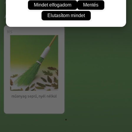
A kép illusztráció
Mindet elfogadom
Mentés
Elutasítom mindet
Ajánlott termékek
MS
műanyag seprű, nyél nélkül