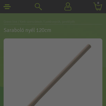
0
Green line
/ Kerti szerszámok
/ Lombseprűk, gereblyék
Saraboló nyél 120cm