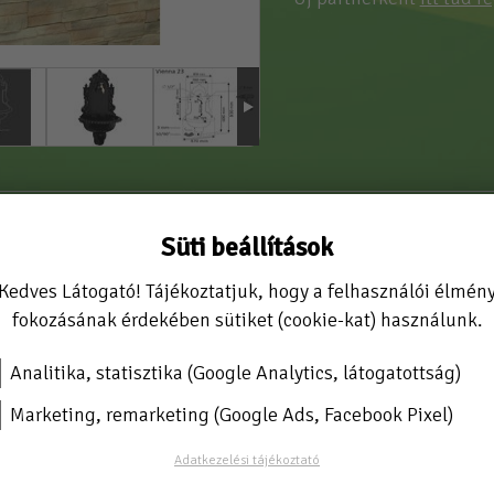
mínium öntvényből. 23/03 Fekete
Süti beállítások
ykutak úgynevezett kokilla öntéssel készülnek. A megmunk
üket. A külső bevonat, kültéri és UV álló porlakk, amit elekt
Kedves Látogató! Tájékoztatjuk, hogy a felhasználói élmén
tálva kútjaink hosszú élettartamát.
fokozásának érdekében sütiket (cookie-kat) használunk.
éka egy jó minőségű és formában odaillő kerti csap ami sár
Analitika, statisztika (Google Analytics, látogatottság)
, szél.:47cm, mély.:26cm
Marketing, remarketing (Google Ads, Facebook Pixel)
ítvány
Adatkezelési tájékoztató