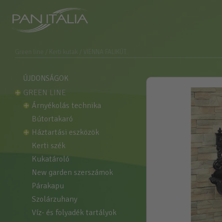
Green line
/ Kerti kutak
/ VIENNA FALIKÚT
ÚJDONSÁGOK
GREEN LINE
árnyékolás technika
bútortakaró
háztartási eszközök
kerti szék
kukatároló
new garden szerszámok
párakapu
szolárzuhany
víz- és folyadék tartályok