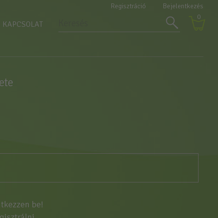
Regisztráció
Bejelentkezés
0
KAPCSOLAT
ete
ntkezzen be!
egisztrálni