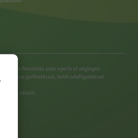
álás és finomítás után nyerik el végleges
rosztatikus porfestéssel, kellő odafigyeléssel
y
garézből készül.