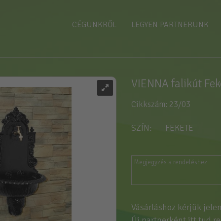
CÉGÜNKRŐL
LEGYEN PARTNERÜNK
VIENNA falikút Fek
Cikkszám: 23/03
SZÍN
FEKETE
Vásárláshoz kérjük jele
Új partnerként
itt tud r