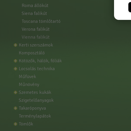
roma állókút
siena falikút
toscana tömlőtartó
verona falikút
vienna falikút
kerti szerszámok
komposztáló
kötözők, hálók, fóliák
locsolás technika
műfüvek
műnövény
szemetes kukák
szigetelőanyagok
takaróponyva
terménylapátok
tömlők