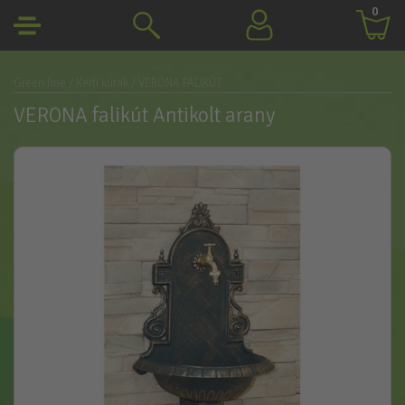
0
Green line
/ Kerti kutak
/ VERONA FALIKÚT
VERONA falikút Antikolt arany