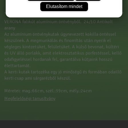
Elutasítom mindet
VERONA falikút alumínium öntvényből. 24/10 Antikolt
arany
Az alumínium öntvénykutak úgynevezett kokilla öntéssel
készülnek. A megmunkálás és finomítás után nyerik el
végleges kinézetüket, felületüket. A külső bevonat, kültéri
és UV álló porlakk, amit elektrosztatikus porfestéssel, kellő
odafigyeléssel hordanak fel, garantálva kútjaink hosszú
élettartamát.
A kerti kutak tartozéka egy jó minőségű és formában odaillő
kerti csap ami sárgarézből készül.
Méretei: mag.:66cm, szél.:39cm, mély.:24cm
Megfelelőségi tanusítvány