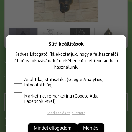
Süti beállítások
Kedves Látogató! Tájékoztatjuk, hogy a felhasználói
élmény fokozásának érdekében sütiket (cookie-kat)
Cikkszám: 24/10
használunk.
SZÍN
ANTIKOLT ARANY
Analitika, statisztika (Google Analytics,
látogatottság)
Marketing, remarketing (Google Ads,
Facebook Pixel)
Adatkezelési tájékoztató
Vásárláshoz kérjük jelentkezzen be!
Új partnerként
itt tud regisztrálni
Mindet elfogadom
Mentés