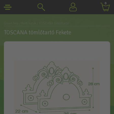
0
Green line
/ Kerti kutak
/ TOSCANA tömlőtartó
TOSCANA tömlőtartó Fekete