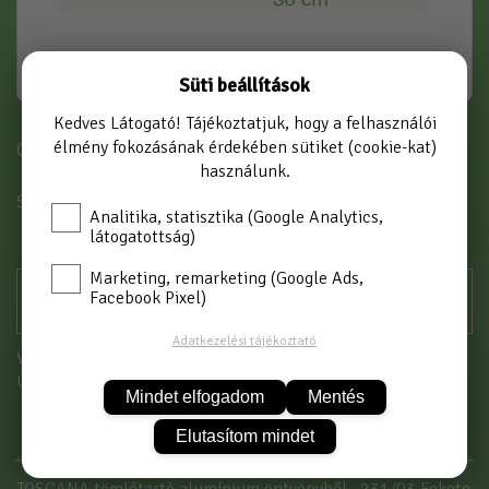
Süti beállítások
Kedves Látogató! Tájékoztatjuk, hogy a felhasználói
élmény fokozásának érdekében sütiket (cookie-kat)
Cikkszám: 231/03
használunk.
SZÍN
FEKETE
Analitika, statisztika (Google Analytics,
látogatottság)
Marketing, remarketing (Google Ads,
Facebook Pixel)
Adatkezelési tájékoztató
Vásárláshoz kérjük jelentkezzen be!
Új partnerként
itt tud regisztrálni
Mindet elfogadom
Mentés
Elutasítom mindet