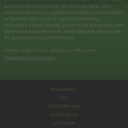
TOSCANA tömlőtartó alumínium öntvényből. 231/03 Fekete
Az alumínium öntvénykutak igényes kiegészítője, mely
színben és formában is igazodik a kutakhoz. A megmunkálás
és finomítás után nyerik el végleges kinézetüket,
felületüket. A külső bevonat, kültéri és UV álló porlakk, amit
elektrosztatikus porfestéssel, kellő odafigyeléssel hordanak
fel, garantálva hosszú élettartamát.
Méretei: mag.:25,5cm, szél.:34cm, mély.:23cm
Megfelelőségi tanusítvány
REKLAMÁCIÓ
ÁSZF
SZÉCHENYI 2020
ADATVÉDELEM
KAPCSOLAT