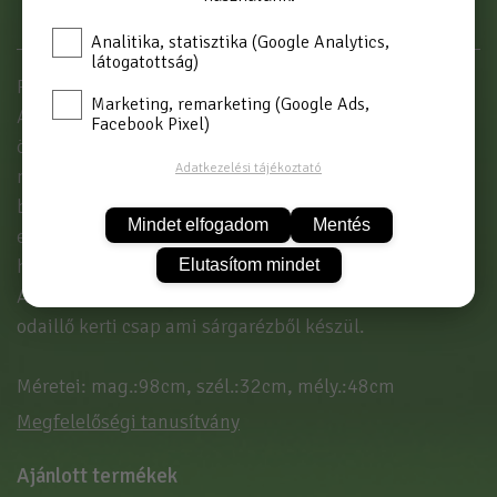
Analitika, statisztika (Google Analytics,
látogatottság)
ROMA állókút alumínium öntvényből. 22/02 Fehér
Marketing, remarketing (Google Ads,
Az alumínium öntvénykutak úgynevezett kokilla
Facebook Pixel)
öntéssel készülnek. A megmunkálás és finomítás után
Adatkezelési tájékoztató
nyerik el végleges kinézetüket, felületüket. A külső
bevonat, kültéri és UV álló porlakk, amit
Mindet elfogadom
Mentés
elektrosztatikus porfestéssel, kellő odafigyeléssel
hordanak fel, garantálva kútjaink hosszú élettartamát.
Elutasítom mindet
A kerti kutak tartozéka egy jó minőségű és formában
odaillő kerti csap ami sárgarézből készül.
Méretei: mag.:98cm, szél.:32cm, mély.:48cm
Megfelelőségi tanusítvány
Ajánlott termékek