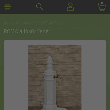
0
Green line
/ Kerti kutak
/ ROMA ÁLLÓKÚT
ROMA állókút Fehér