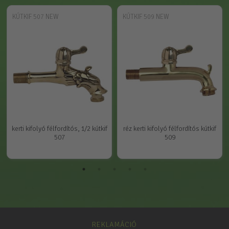
KÚTKIF 507 NEW
KÚTKIF 509 NEW
kerti kifolyó félfordítós, 1/2 kútkif
réz kerti kifolyó félfordítós kútkif
507
509
REKLAMÁCIÓ