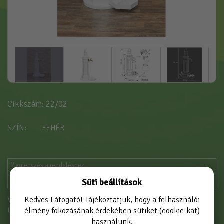
Cikkszám: 22/02
SZÍN
FEHÉR
Süti beállítások
Vásárláshoz kérjük jelentkezzen be!
Kedves Látogató! Tájékoztatjuk, hogy a felhasználói
Új partnerként
itt tud regisztrálni
élmény fokozásának érdekében sütiket (cookie-kat)
használunk.