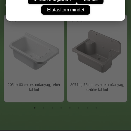
Ajánlott termékek
Elutasítom mindet
2051B
2051CG
2051b 60 cm-es műanyag, fehér
2051cg 56 cm-es maxi műanyag,
falikút
szürke falikút