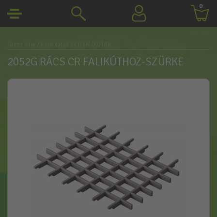
0
Green line
/ Kerti kutak
/ CR FALIKUTAK
2052G RÁCS CR FALIKÚTHOZ-SZÜRKE