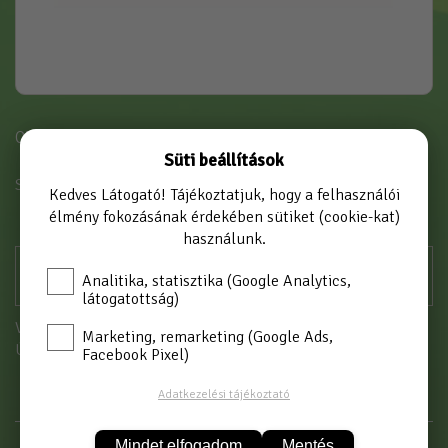
Cikkszám: 2052G
Süti beállítások
SZÍN
SZÜRKE
Kedves Látogató! Tájékoztatjuk, hogy a felhasználói
élmény fokozásának érdekében sütiket (cookie-kat)
használunk.
Analitika, statisztika (Google Analytics,
látogatottság)
Vásárláshoz kérjük jelentkezzen be!
Marketing, remarketing (Google Ads,
Új partnerként
itt tud regisztrálni
Facebook Pixel)
Adatkezelési tájékoztató
Mindet elfogadom
Mentés