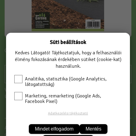
Süti beállítások
Cikkszám: GT3250
Kedves Látogató! Tájékoztatjuk, hogy a felhasználói
élmény fokozásának érdekében sütiket (cookie-kat)
használunk.
Analitika, statisztika (Google Analytics,
látogatottság)
Vásárláshoz kérjük jelentkezzen be!
Marketing, remarketing (Google Ads,
Új partnerként
itt tud regisztrálni
Facebook Pixel)
Adatkezelési tájékoztató
A geotextil a kertépítés során használatos talajtakaró
Mindet elfogadom
Mentés
gyomosodás ellen, valamint természetes föld és