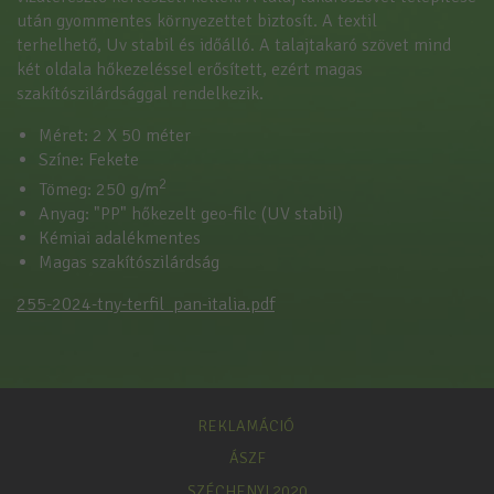
után gyommentes környezettet biztosít. A textil
terhelhető, Uv stabil és időálló. A talajtakaró szövet mind
két oldala hőkezeléssel erősített, ezért magas
szakítószilárdsággal rendelkezik.
Méret: 2 X 50 méter
Színe: Fekete
2
Tömeg: 250 g/m
Anyag: "PP" hőkezelt geo-filc (UV stabil)
Kémiai adalékmentes
Magas szakítószilárdság
255-2024-tny-terfil_pan-italia.pdf
REKLAMÁCIÓ
ÁSZF
SZÉCHENYI 2020