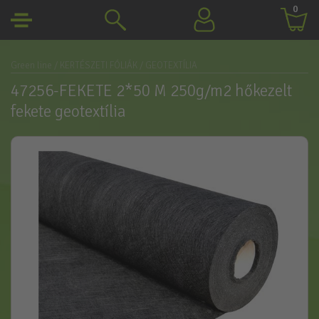
0
Green line
/ KERTÉSZETI FÓLIÁK
/ GEOTEXTÍLIA
47256-FEKETE 2*50 M 250g/m2 hőkezelt
fekete geotextília