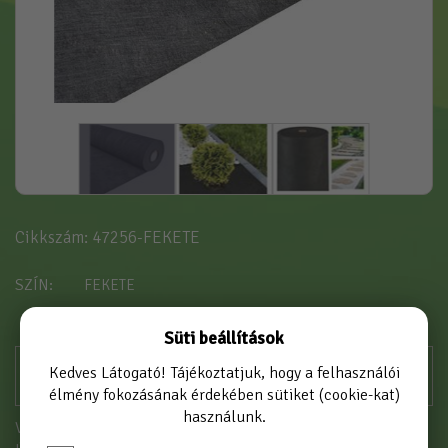
Cikkszám: 47256-FEKETE
SZÍN
FEKETE
Süti beállítások
Kedves Látogató! Tájékoztatjuk, hogy a felhasználói
élmény fokozásának érdekében sütiket (cookie-kat)
használunk.
Vásárláshoz kérjük jelentkezzen be!