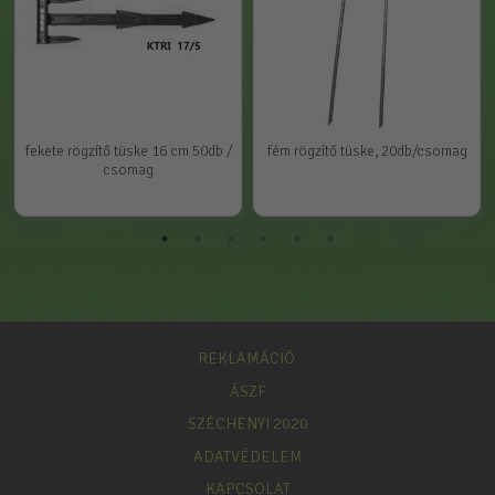
fekete rögzítő tüske 16 cm 50db /
fém rögzítő tüske, 20db/csomag
csomag
REKLAMÁCIÓ
ÁSZF
SZÉCHENYI 2020
ADATVÉDELEM
KAPCSOLAT