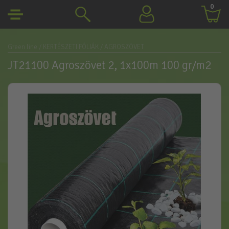
0
Green line
/ KERTÉSZETI FÓLIÁK
/ AGROSZÖVET
JT21100 Agroszövet 2, 1x100m 100 gr/m2