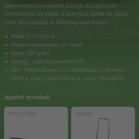
gyommentes környezetet biztosít. Az agro textil
terhelhető és UV stabil. A kerti fólia szövet UV stabil,
ezért lehet felszíni és földréteg közé teríteni.
Méret: 2,1 x 100 m
Hosszú élettartalmú, UV stabil
Súlya: 100 g/m2
Anyaga: szőtt polipropilén (PP)
Szín: Fekete alapon zöld rácsozással ( A rácsozás
segíti a növény telepítést és a szövet telepítését)
Ajánlott termékek
KTRI 17/5 TÜSKE
6300101N