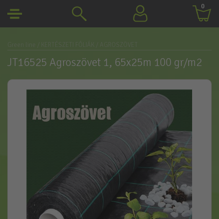
0
Green line
/ KERTÉSZETI FÓLIÁK
/ AGROSZÖVET
JT16525 Agroszövet 1, 65x25m 100 gr/m2