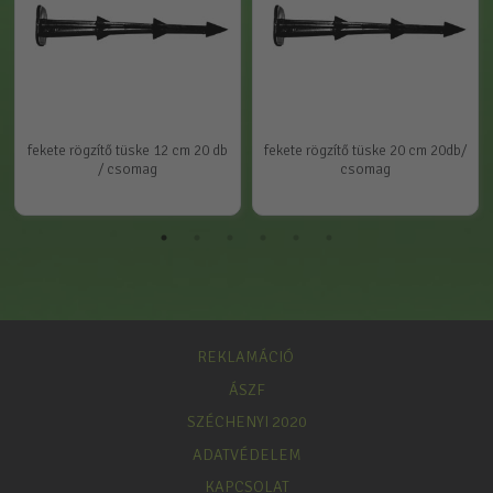
fekete rögzítő tüske 12 cm 20 db
fekete rögzítő tüske 20 cm 20db/
/ csomag
csomag
REKLAMÁCIÓ
ÁSZF
SZÉCHENYI 2020
ADATVÉDELEM
KAPCSOLAT