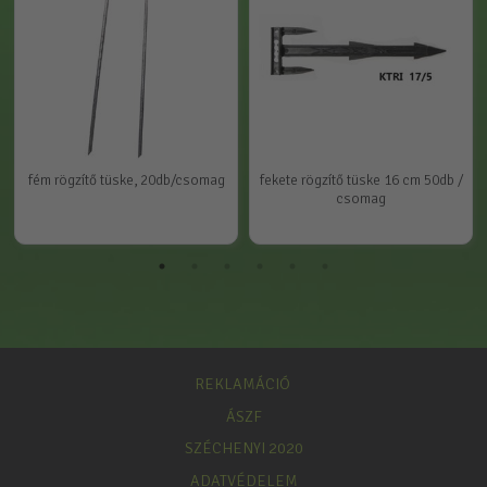
fém rögzítő tüske, 20db/csomag
fekete rögzítő tüske 16 cm 50db /
csomag
REKLAMÁCIÓ
ÁSZF
SZÉCHENYI 2020
ADATVÉDELEM