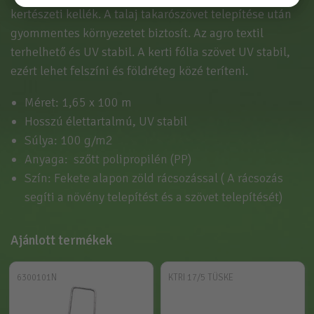
kertészeti kellék. A talaj takarószövet telepítése után
gyommentes környezetet biztosít. Az agro textil
terhelhető és UV stabil. A kerti fólia szövet UV stabil,
ezért lehet felszíni és földréteg közé teríteni.
Méret: 1,65 x 100 m
Hosszú élettartalmú, UV stabil
Súlya: 100 g/m2
Anyaga: szőtt polipropilén (PP)
Szín: Fekete alapon zöld rácsozással ( A rácsozás
segíti a növény telepítést és a szövet telepítését)
Ajánlott termékek
6300101N
KTRI 17/5 TÜSKE