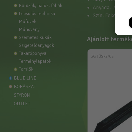
kötözők, hálók, fóliák
Anyaga: szőtt pol
locsolás technika
Szín: Fekete alapo
műfüvek
műnövény
szemetes kukák
Ajánlott termék
szigetelőanyagok
takaróponyva
SG TÜSKE/CS
terménylapátok
tömlők
BLUE LINE
BORÁSZAT
STYRON
OUTLET