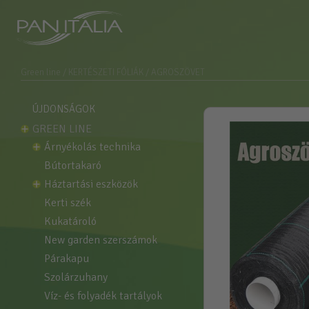
Green line
/ KERTÉSZETI FÓLIÁK
/ AGROSZÖVET
ÚJDONSÁGOK
GREEN LINE
árnyékolás technika
bútortakaró
háztartási eszközök
kerti szék
kukatároló
new garden szerszámok
párakapu
szolárzuhany
víz- és folyadék tartályok