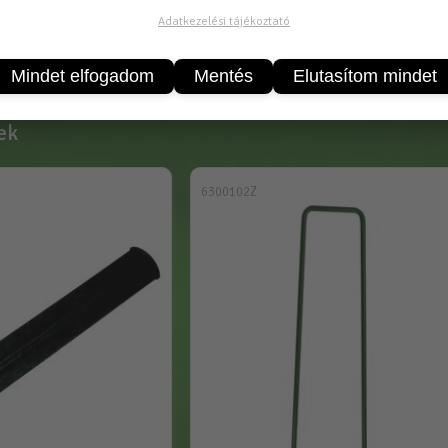
Adatkezelési tájékoztató
ipropilén (PP)
n zöld rácsozással ( A rácsozás segíti a növény telepítést és
Mindet elfogadom
Mentés
Elutasítom mindet
ek
6300102Z