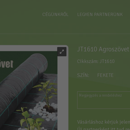
CÉGÜNKRŐL
LEGYEN PARTNERÜNK
JT1610 Agroszövet
Cikkszám: JT1610
SZÍN
FEKETE
Vásárláshoz kérjük jele
Új partnerként
itt tud r