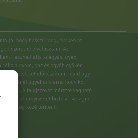
tálja, hogy hosszú ideg, éveken át
eit szeretné elválasztani. Az
llen. Használhatja kőágyás, gyep,
lia célja a gyom, gaz és egyéb gyökér
 talaj felületet előkészíteni, majd úgy
telepítésénél ügyeljünk arra, hogy kb.
ő tüskét.. A talajszövet méretre vágható
y
yommentes környezetet biztosít. Az agro
és földréteg közé teríteni.