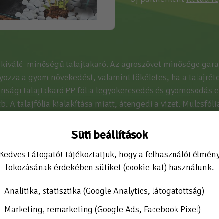
kiváló minőségű talajtakaró. Az agroszövet minősége garan
ozza a gyom növekedést, valamint tökéletes, ha a talajréteg
onsági talajtakaró PP fólia legyökeresedés és gyomosodás e
tb. A talajfólia kialakítása miatt, átengedi a vizet. Mulcsfó
megakadályozására. Érdemes az agro- fólia telepítése előtt a
karófólia széleket, hogy teljesen feszes legyen. A geo- fólia 
Süti beállítások
ztosítsunk. A gyomfólia rögzítéshez használhat talajrögzít
Kedves Látogató! Tájékoztatjuk, hogy a felhasználói élmén
ő kertészeti kellék. A talaj takarószövet telepítése után g
fokozásának érdekében sütiket (cookie-kat) használunk.
UV stabil. A kerti fólia szövet UV stabil, ezért lehet felszíni 
Analitika, statisztika (Google Analytics, látogatottság)
mú, UV stabil
Marketing, remarketing (Google Ads, Facebook Pixel)