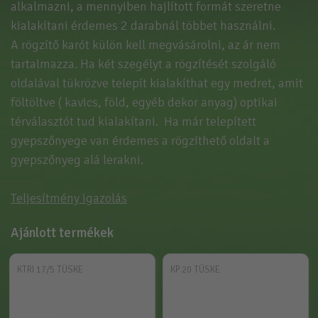
alkalmazni, a mennyiben hajlított formát szeretne
kialakítani érdemes 2 darabnál többet használni.
A rögzítő karót külön kell megvásárolni, az ár nem
tartalmazza. Ha két szegélyt a rögzítését szolgáló
oldalával tükrözve telepít kialakíthat egy medret, amit
föltöltve ( kavics, föld, egyéb dekor anyag) optikai
térválasztót tud kialakítani. Ha már telepített
gyepszőnyege van érdemes a rögzíthető oldalt a
gyepszőnyeg alá lerakni.
Teljesítmény igazolás
Ajánlott termékek
KTRI 17/5 TÜSKE
KP 20 TÜSKE