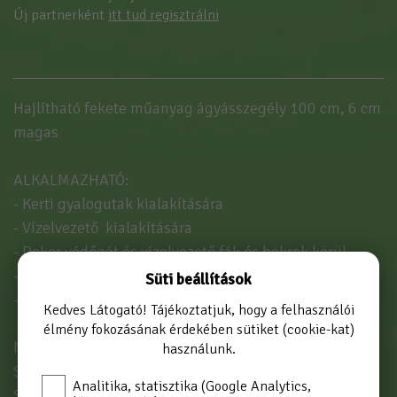
Új partnerként
itt tud regisztrálni
Hajlítható fekete műanyag ágyásszegély 100 cm, 6 cm
magas
ALKALMAZHATÓ:
- Kerti gyalogutak kialakítására
- Vízelvezető kialakítására
- Dekor védőgát és vízelvezető fák és bokrok körül
- Optikai térválasztásra
Süti beállítások
- Virágágyás kialakítására
Kedves Látogató! Tájékoztatjuk, hogy a felhasználói
élmény fokozásának érdekében sütiket (cookie-kat)
Mérete 100 cm
használunk.
Szegély magassága 6 cm
Analitika, statisztika (Google Analytics,
Szegély alja 8 cm