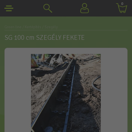
0
Green line
/ Kertépítés
/ Szegély
SG 100 cm SZEGÉLY FEKETE