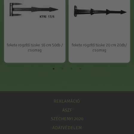
fekete rögzítő tüske 16 cm 50db /
fekete rögzítő tüske 20 cm 20db/
csomag
csomag
REKLAMÁCIÓ
ÁSZF
SZÉCHENYI 2020
ADATVÉDELEM