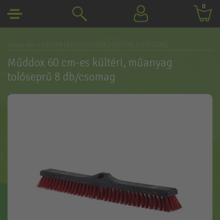
0
Green line
/ HÁZTARTÁSI ESZKÖZÖK
/ KÜLTÉRI TOLÓSEPRŰ
Műddox 60 cm-es kültéri, műanyag
tolóseprű 8 db/csomag