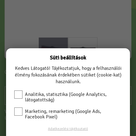
Süti beállítások
Kedves Látogató! Tájékoztatjuk, hogy a felhasználói
Cikkszám: B451 CSOM
élmény fokozásának érdekében sütiket (cookie-kat)
használunk.
Analitika, statisztika (Google Analytics,
látogatottság)
Vásárláshoz kérjük jelentkezzen be!
Marketing, remarketing (Google Ads,
Facebook Pixel)
Új partnerként
itt tud regisztrálni
Adatkezelési tájékoztató