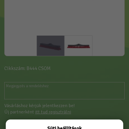
Cikkszám: B444 CSOM
Vásárláshoz kérjük jelentkezzen be!
Új partnerként
itt tud regisztrálni
Süti beállítások