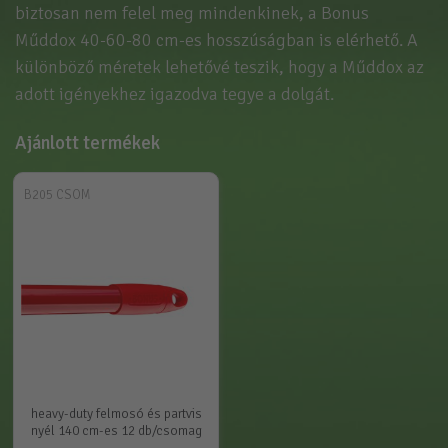
biztosan nem felel meg mindenkinek, a Bonus
Műddox 40-60-80 cm-es hosszúságban is elérhető. A
különböző méretek lehetővé teszik, hogy a Műddox az
adott igényekhez igazodva tegye a dolgát.
Ajánlott termékek
B205 CSOM
heavy-duty felmosó és partvis
nyél 140 cm-es 12 db/csomag