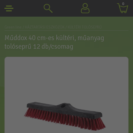
0
Green line
/ HÁZTARTÁSI ESZKÖZÖK
/ KÜLTÉRI TOLÓSEPRŰ
Műddox 40 cm-es kültéri, műanyag
tolóseprű 12 db/csomag