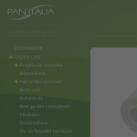
Green line
/ Esővíz gyűjtők
ÚJDONSÁGOK
GREEN LINE
árnyékolás technika
bútortakaró
háztartási eszközök
kerti szék
kukatároló
new garden szerszámok
párakapu
szolárzuhany
víz- és folyadék tartályok