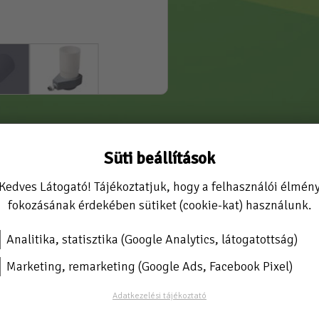
ő esővízgyűjtőhöz
Süti beállítások
hoz csatornaszűrő
termék. UV stabil polietilén műanyagból gyártott esővízgyű
Kedves Látogató! Tájékoztatjuk, hogy a felhasználói élmén
fokozásának érdekében sütiket (cookie-kat) használunk.
kötő és az ereszcsatorna közé tudja beépíteni.
m átméretű csatornába
Analitika, statisztika (Google Analytics, látogatottság)
g
Marketing, remarketing (Google Ads, Facebook Pixel)
artozék.
Adatkezelési tájékoztató