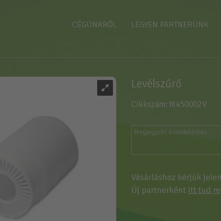
CÉGÜNKRŐL
LEGYEN PARTNERÜNK
Levélszűrő
Cikkszám: M450002V
Vásárláshoz kérjük jele
Új partnerként
itt tud r