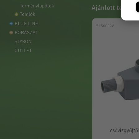
terménylapátok
Ajánlott termék
tömlők
BLUE LINE
M150002V
BORÁSZAT
STYRON
OUTLET
esővízgyűjtő