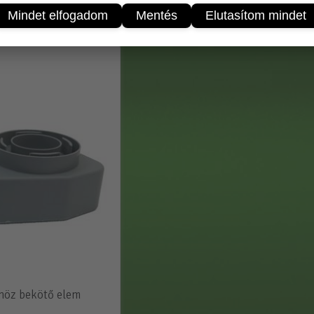
Mindet elfogadom
Mentés
Elutasítom mindet
ek
höz bekötő elem