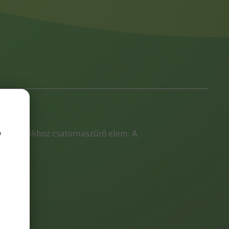
jtő hordókhoz csatornaszűrő elem. A
y