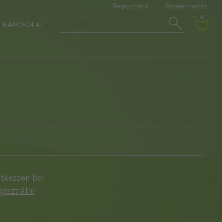
Regisztráció
Bejelentkezés
0
KAPCSOLAT
ntkezzen be!
egisztrálni