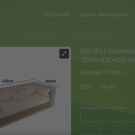
CÉGÜNKRŐL
LEGYEN PARTNERÜNK
COF2011 Bútortaka
70/45×230×100 c
Cikkszám: COF2011
SZÍN
TAUPE