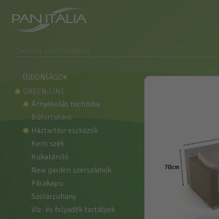
Green line
/ BÚTORTAKARÓ
ÚJDONSÁGOK
GREEN LINE
árnyékolás technika
bútortakaró
háztartási eszközök
kerti szék
kukatároló
new garden szerszámok
párakapu
szolárzuhany
víz- és folyadék tartályok