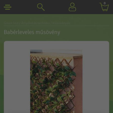
0
Green line
/ Árnyékolás technika
/ Műsövények
Babérleveles műsövény