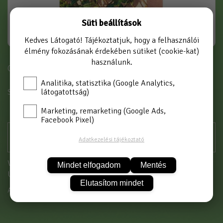
Süti beállítások
Kedves Látogató! Tájékoztatjuk, hogy a felhasználói
élmény fokozásának érdekében sütiket (cookie-kat)
használunk.
Cikkszám: JLY-01
Analitika, statisztika (Google Analytics,
látogatottság)
SZÍN
ZÖLD
Marketing, remarketing (Google Ads,
Facebook Pixel)
Adatkezelési tájékoztató
Vásárláshoz kérjük jelentkezzen be!
Mindet elfogadom
Mentés
Új partnerként
itt tud regisztrálni
Elutasítom mindet
A termék átmenetileg nem rendelhető!