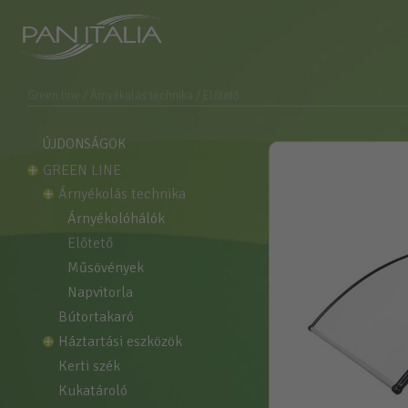
Green line
/ Árnyékolás technika
/ Előtető
ÚJDONSÁGOK
GREEN LINE
árnyékolás technika
árnyékolóhálók
előtető
műsövények
napvitorla
bútortakaró
háztartási eszközök
kerti szék
kukatároló