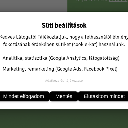
Süti beállítások
Kedves Látogató! Tájékoztatjuk, hogy a felhasználói élmén
ó, dobozban csomagolva.
fokozásának érdekében sütiket (cookie-kat) használunk.
onát, mérete: 1500 mm széles, 930 mm kinyúlása, 280 mm 
e: 145*93,5
Analitika, statisztika (Google Analytics, látogatottság)
ság: 5 mmElőtető ajtók, ablakok, erkélyek, garázsajtók, kir
Marketing, remarketing (Google Ads, Facebook Pixel)
k, kis súlya miatt könnyen felszerelhető. A polikarbonát e
ségű, dekoratív megjelenést kölcsönöz a homlokzatnak. Vé
Adatkezelési tájékoztató
eléshez szükséges összes anyagot (csavarok, tiplik, alátéte
zerkezet). A kialakítás lehetővé teszi, hogy több elemet e
Mindet elfogadom
Mentés
Elutasítom mindet
tkozat