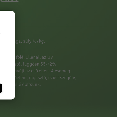
y
magassága, súly 4,7kg.
akatok fölé. Ellenáll az UV
rnyő típustól függően 35-72%
delmet nyújt az eső ellen. A csomag
k, takaróelem, ragasztó, ezüst szegély,
gymás mellé építsünk.