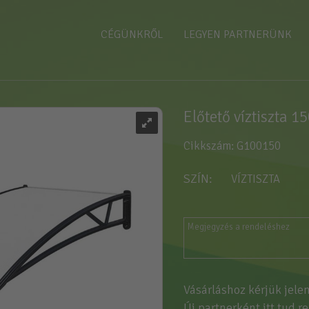
CÉGÜNKRŐL
LEGYEN PARTNERÜNK
Előtető víztiszta 
Cikkszám: G100150
SZÍN
VÍZTISZTA
Vásárláshoz kérjük jele
Új partnerként
itt tud r