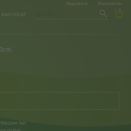
Regisztráció
Bejelentkezés
0
KAPCSOLAT
150cm
ntkezzen be!
egisztrálni