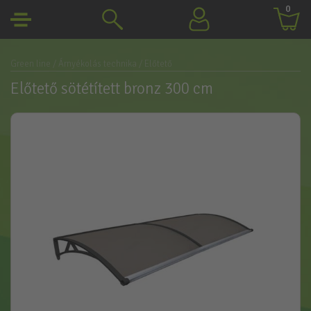
0
Green line
/ Árnyékolás technika
/ Előtető
Előtető sötétített bronz 300 cm