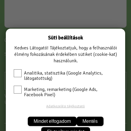
Süti beállítások
Cikkszám: G100300B
Kedves Látogató! Tájékoztatjuk, hogy a felhasználói
SZÍN
élmény fokozásának érdekében sütiket (cookie-kat)
BRONZ
használunk.
Analitika, statisztika (Google Analytics,
látogatottság)
Marketing, remarketing (Google Ads,
Facebook Pixel)
Vásárláshoz kérjük jelentkezzen be!
Új partnerként
itt tud regisztrálni
Adatkezelési tájékoztató
Mindet elfogadom
Mentés