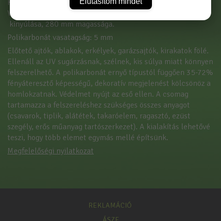
Elutasítom mindet
Könnyen szállítható, dobozban csomagolva.
Víztiszta polikarbonát, mérete: 3000 mm széles, 930 mm
kinyúlása, 280 mm magassága.
Polikarbonát vasatagság: 5 mm
Előtető ajtók, ablakok, erkélyek, garázsajtók, kirakatok fölé.
Ellenáll az UV sugárzásnak, szélnek, kis súlya miatt könnyen
felszerelhető. A polikarbonát ernyő típustól függően 35-72%
fényáteresztő képességű, dekoratív megjelenést kölcsönöz a
homlokzatnak. Védelmet nyújt az eső ellen. A csomag
tartamazza a felszereléshez szükséges összes anyagot
(csavarok, tiplik, alátétek, takaróelem, ragasztó, ezüst
szegély, erős műanyag tartószerkezet). A kialakítás lehetővé
teszi, hogy több elemet egymás mellé építsünk.
Megfelelőségi nyilatkozat
REKLAMÁCIÓ
ÁSZF