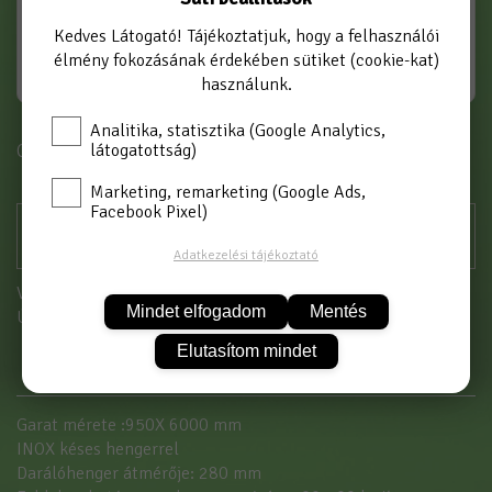
Kedves Látogató! Tájékoztatjuk, hogy a felhasználói
élmény fokozásának érdekében sütiket (cookie-kat)
használunk.
Analitika, statisztika (Google Analytics,
látogatottság)
Cikkszám: PIG
Marketing, remarketing (Google Ads,
Facebook Pixel)
Adatkezelési tájékoztató
Vásárláshoz kérjük jelentkezzen be!
Mindet elfogadom
Mentés
Új partnerként
itt tud regisztrálni
Elutasítom mindet
Garat mérete :950X 6000 mm
INOX késes hengerrel
Darálóhenger átmérője: 280 mm