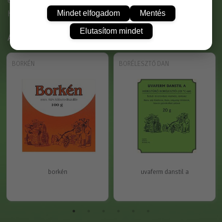
erjesztéséhez
Kiszerelés : 20 gr / csomag , 10 db / gyűjtő
Mindet elfogadom
Mentés
Elutasítom mindet
Ajánlott termékek
BORKÉN
BORÉLESZTŐ DAN
borkén
uvaferm danstil a