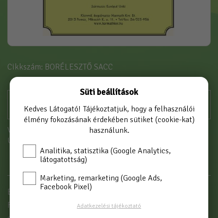
Cikkszám: BORÉLESZTŐ SACC
Süti beállítások
Kedves Látogató! Tájékoztatjuk, hogy a felhasználói
élmény fokozásának érdekében sütiket (cookie-kat)
Vásárláshoz kérjük jelentkezzen be!
használunk.
Új partnerként
itt tud regisztrálni
Analitika, statisztika (Google Analytics,
látogatottság)
Marketing, remarketing (Google Ads,
Facebook Pixel)
Borélesztő 14 C fölött
Fehér és vörösborok, gyümölcscefrék megbízható
Adatkezelési tájékoztató