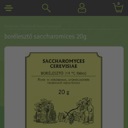
0
Borászat
/ Borászati kezelőanyagok
borélesztő saccharomices 20g