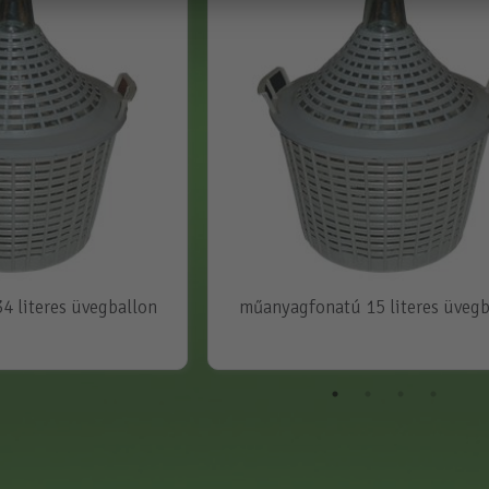
 literes üvegballon
műanyagfonatú 15 literes üvegb