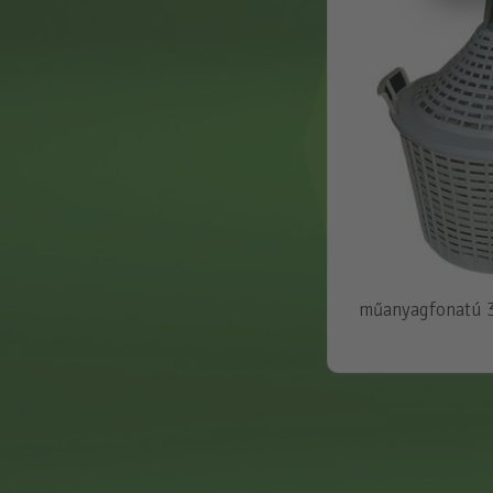
műanyagfonatú 34