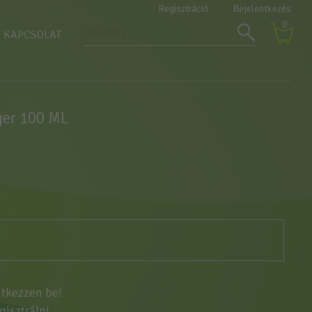
Regisztráció
Bejelentkezés
0
KAPCSOLAT
er 100 ML
ntkezzen be!
egisztrálni