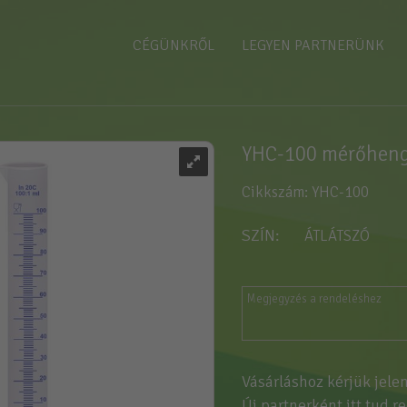
CÉGÜNKRŐL
LEGYEN PARTNERÜNK
YHC-100 mérőheng
Cikkszám: YHC-100
SZÍN
ÁTLÁTSZÓ
Vásárláshoz kérjük jele
Új partnerként
itt tud r