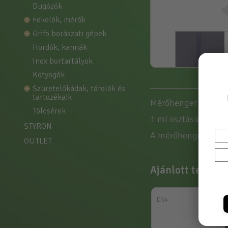
dugózók
fokolók, mérők
grifo borászati gépek
hordók, kannák
inox bortartályok
kotyogók
szüretelőkádak, tárolók és 
tartozékaik
Mérőhenger 100ml
tölcsérek
1 ml osztású talpas
STYRON
A mérőhenger a foly
OUTLET
Ajánlott termék
D34