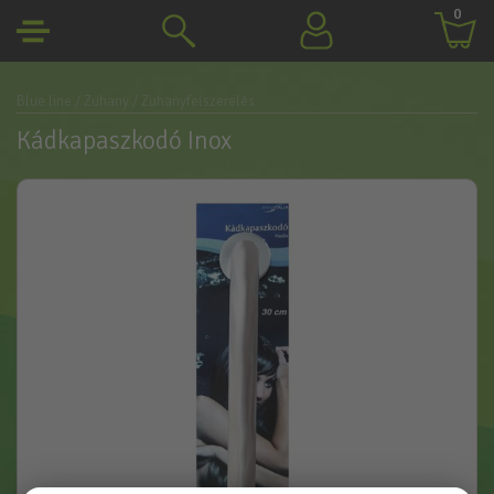
0
Blue line
/ Zuhany
/ Zuhanyfelszerelés
Kádkapaszkodó Inox