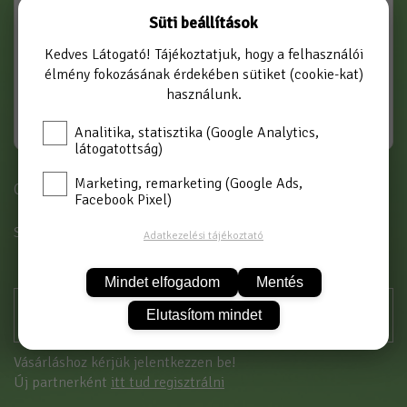
Süti beállítások
Kedves Látogató! Tájékoztatjuk, hogy a felhasználói
élmény fokozásának érdekében sütiket (cookie-kat)
használunk.
Analitika, statisztika (Google Analytics,
látogatottság)
Marketing, remarketing (Google Ads,
Cikkszám: R-339/30
Facebook Pixel)
SZÍN
FÉM
Adatkezelési tájékoztató
Mindet elfogadom
Mentés
Elutasítom mindet
Vásárláshoz kérjük jelentkezzen be!
Új partnerként
itt tud regisztrálni