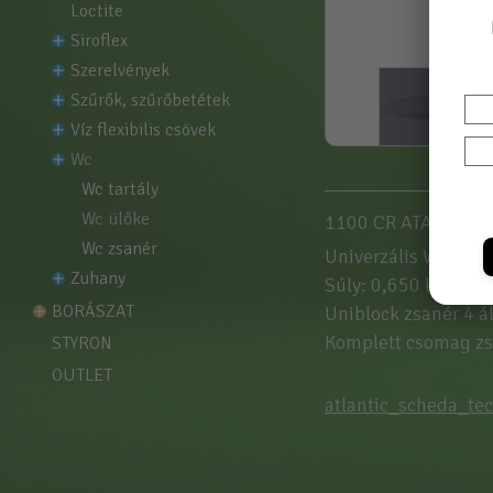
loctite
siroflex
szerelvények
szűrők, szűrőbetétek
víz flexibilis csövek
wc
wc tartály
wc ülőke
1100 CR ATALANTI
wc zsanér
Univerzális WC-ülők
zuhany
Súly: 0,650 kg
BORÁSZAT
Uniblock zsanér 4 ál
Komplett csomag zsa
STYRON
OUTLET
atlantic_scheda_tec