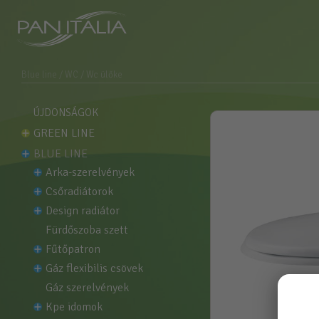
Blue line
/ WC
/ Wc ülőke
ÚJDONSÁGOK
GREEN LINE
BLUE LINE
arka-szerelvények
csőradiátorok
design radiátor
fürdőszoba szett
fűtőpatron
gáz flexibilis csövek
gáz szerelvények
kpe idomok