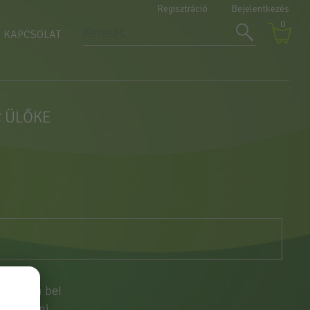
Regisztráció
Bejelentkezés
0
KAPCSOLAT
C ÜLŐKE
ntkezzen be!
egisztrálni