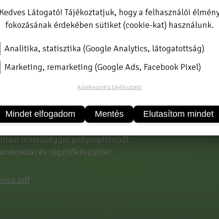
Kedves Látogató! Tájékoztatjuk, hogy a felhasználói élmén
fokozásának érdekében sütiket (cookie-kat) használunk.
Analitika, statisztika (Google Analytics, látogatottság)
Marketing, remarketing (Google Ads, Facebook Pixel)
Adatkezelési tájékoztató
C WC ÜLŐKE
e, törhetetlen polipropilén gyantából
Mindet elfogadom
Mentés
Elutasítom mindet
lítási lehetőséggel polipropilénből
nérokkal és rögzítőkészlettel
nica.pdf