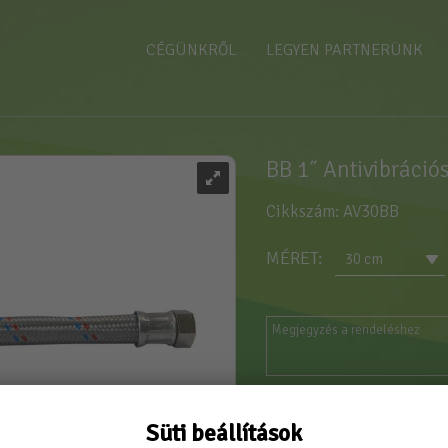
CÉGÜNKRŐL
LEGYEN PARTNERÜNK
BB 1˝ Antivibrációs 
Cikkszám: AV30BB
MÉRET
30 cm
Vásárláshoz kérjük jele
Süti beállítások
Új partnerként
itt tud r