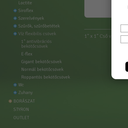
loctite
siroflex
szerelvények
szűrők, szűrőbetétek
víz flexibilis csövek
1" x 1" Cső vastags
1" antivibrációs 
bekötőcsövek
e-flex
gigant bekötőcsövek
normál bekötőcsövek
roppantós bekötőcsövek
wc
zuhany
BORÁSZAT
STYRON
OUTLET