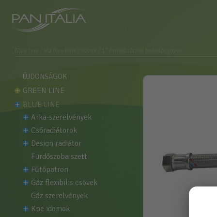
Blue line
/ Víz flexibilis csövek
/ 1" Antivibrációs bekötőcsövek
ÚJDONSÁGOK
GREEN LINE
BLUE LINE
arka-szerelvények
csőradiátorok
design radiátor
fürdőszoba szett
fűtőpatron
gáz flexibilis csövek
gáz szerelvények
kpe idomok