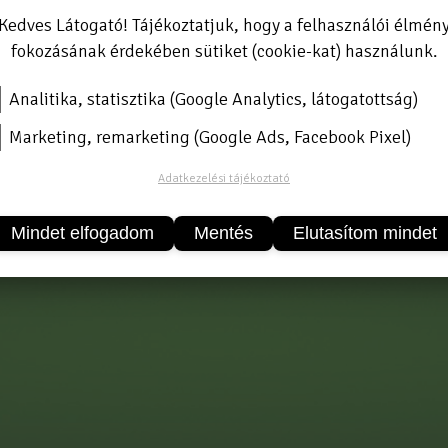
Kedves Látogató! Tájékoztatjuk, hogy a felhasználói élmén
fokozásának érdekében sütiket (cookie-kat) használunk.
Analitika, statisztika (Google Analytics, látogatottság)
ág 1". OLasz vízflexibilis csöveink magas minőségben. Extra
Marketing, remarketing (Google Ads, Facebook Pixel)
Adatkezelési tájékoztató
Mindet elfogadom
Mentés
Elutasítom mindet