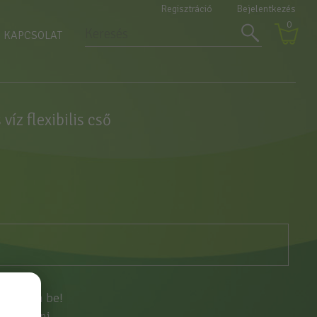
Regisztráció
Bejelentkezés
0
KAPCSOLAT
víz flexibilis cső
ntkezzen be!
egisztrálni