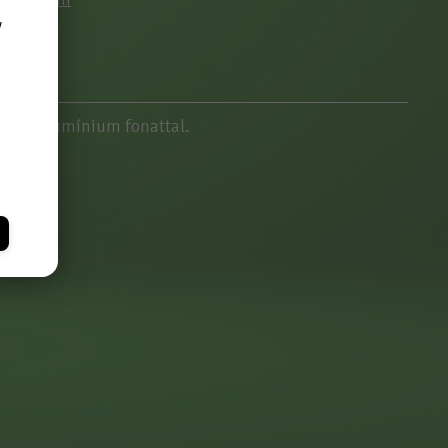
y
 erős alumínium fonattal.