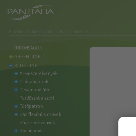
Blue line
/ Szűrők, szűrőbetétek
/ Szűrőbetétek
ÚJDONSÁGOK
GREEN LINE
BLUE LINE
arka-szerelvények
csőradiátorok
design radiátor
fürdőszoba szett
fűtőpatron
gáz flexibilis csövek
gáz szerelvények
kpe idomok