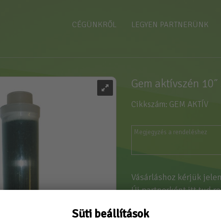
CÉGÜNKRŐL
LEGYEN PARTNERÜNK
Gem aktívszén 10˝ 
Cikkszám: GEM AKTÍV
Vásárláshoz kérjük jele
Új partnerként
itt tud r
Süti beállítások