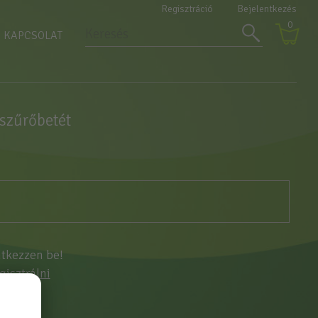
Regisztráció
Bejelentkezés
0
KAPCSOLAT
szűrőbetét
ntkezzen be!
egisztrálni