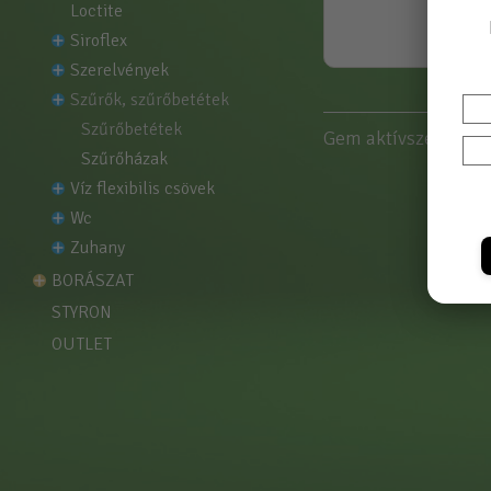
loctite
siroflex
szerelvények
szűrők, szűrőbetétek
szűrőbetétek
Gem aktívszén 10" 
szűrőházak
víz flexibilis csövek
wc
zuhany
BORÁSZAT
STYRON
OUTLET